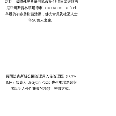
活動，國際佛光會華府協會於4月11日參與維吉
尼亞州斯普林菲爾德市 Lake Accotink Park
舉辦的初春剪樹藤活動，佛光會員及社區人士
等20餘人出席。
費爾法克斯縣公園管理局入侵管理區（FCPA 
IMA）負責人 Brayan Pozo 先生現場為參與
者說明入侵性藤蔓的種類、辨識方式。