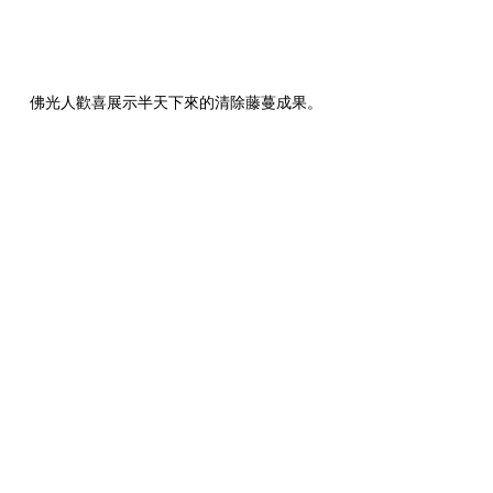
佛光人歡喜展示半天下來的清除藤蔓成果。
新聞報導
查看全部
最新文章