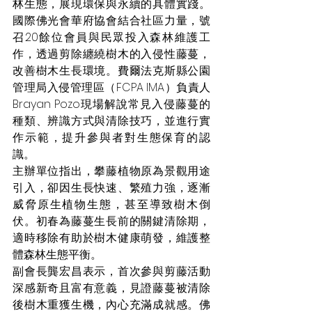
林生態，展現環保與永續的具體實踐。
國際佛光會華府協會結合社區力量，號
召20餘位會員與民眾投入森林維護工
作，透過剪除纏繞樹木的入侵性藤蔓，
改善樹木生長環境。費爾法克斯縣公園
管理局入侵管理區（FCPA IMA）負責人
Brayan Pozo現場解說常見入侵藤蔓的
種類、辨識方式與清除技巧，並進行實
作示範，提升參與者對生態保育的認
識。
主辦單位指出，攀藤植物原為景觀用途
引入，卻因生長快速、繁殖力強，逐漸
威脅原生植物生態，甚至導致樹木倒
伏。初春為藤蔓生長前的關鍵清除期，
適時移除有助於樹木健康萌發，維護整
體森林生態平衡。
副會長龔宏昌表示，首次參與剪藤活動
深感新奇且富有意義，見證藤蔓被清除
後樹木重獲生機，內心充滿成就感。佛