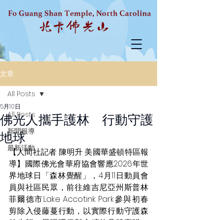
文章
All Posts
5月10日
All Posts
佛光人攜手護林 行動守護
新聞報導
地球
最新活動
【人間社記者 陳明升 美國華盛頓特區報
導】國際佛光會華府協會響應2026年世
界地球日「森林覺醒」，4月11日動員會
員與社區民眾，前往維吉尼亞州斯普林
菲爾德市Lake Accotink Park參與初春
剪除入侵藤蔓行動，以實際行動守護森