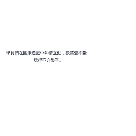
學員們在團康遊戲中熱情互動，歡笑聲不斷，
玩得不亦樂乎。