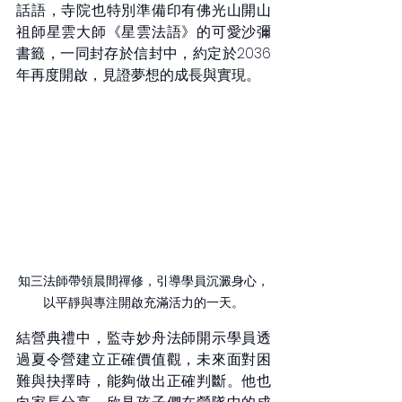
話語，寺院也特別準備印有佛光山開山
祖師星雲大師《星雲法語》的可愛沙彌
書籤，一同封存於信封中，約定於2036
年再度開啟，見證夢想的成長與實現。
知三法師帶領晨間禪修，引導學員沉澱身心，
以平靜與專注開啟充滿活力的一天。
結營典禮中，監寺妙舟法師開示學員透
過夏令營建立正確價值觀，未來面對困
難與抉擇時，能夠做出正確判斷。他也