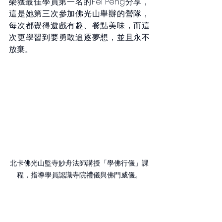
榮獲最佳學員第一名的Fei Peng分享，
這是她第三次參加佛光山舉辦的營隊，
每次都覺得遊戲有趣、餐點美味，而這
次更學習到要勇敢追逐夢想，並且永不
放棄。
北卡佛光山監寺妙舟法師講授「學佛行儀」課
程，指導學員認識寺院禮儀與佛門威儀。