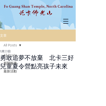
文章
All Posts
6月23日
All Posts
勇敢追夢不放棄 北卡三好
新聞報導
兒童夏令營點亮孩子未來
最新活動