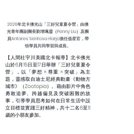
2026年北卡佛光山「三好兒童夏令營」由佛
光青年團副團長劉增珮靈（Penny Liu）及團
員Antares Sentosa Harjo擔任值星官，帶
領學員共同學習與成長。
【人間社宇川美國北卡報導】北卡佛光
山於6月15日至17日舉辦「三好兒童夏令
營」，以「夢想 × 尊重 × 突破」為主
題，靈感取自迪士尼經典動畫《動物方
城市》（Zootopia）。藉由影片中角色
勇敢追夢、跨越偏見及突破困難的故
事，引導學員思考如何在日常生活中設
立目標並實踐三好精神，共十二名6至11
歲的小朋友參加。