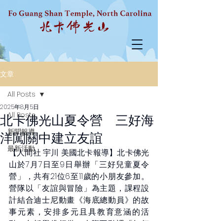
文章
All Posts
2025年8月5日
All Posts
北卡佛光山夏令營 三好海
新聞報導
洋闖關中建立友誼
最新活動
【人間社 宇川 美國北卡報導】北卡佛光
山於7月7日至9日舉辦「三好兒童夏令
營」，共有21位6至11歲的小朋友參加。
營隊以「友誼與冒險」為主題，課程設
計結合迪士尼動畫《海底總動員》的故
事元素，安排多元且具教育意涵的活