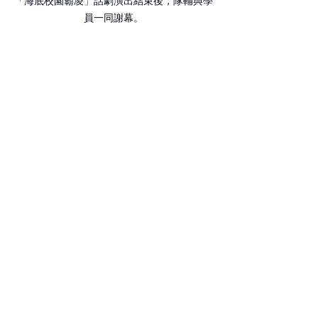
「海底校園霸凌」話劇演出結束後，隊輔與學
員一同謝幕。