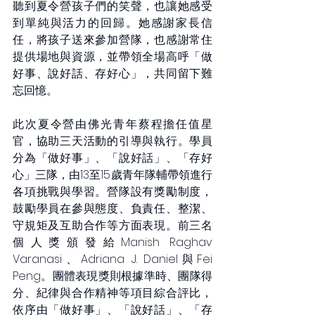
聽到夏令營孩子們的笑聲，也讓她感受
到單純與活力的回歸。她感謝家長信
任，將孩子送來參加營隊，也感謝常住
提供場地與資源，並帶領全場高呼「做
好事、說好話、存好心」，共同留下難
忘回憶。
此次夏令營由佛光青年蔡程擔任值星
官，協助三天活動的引導與執行。學員
分為「做好事」、「說好話」、「存好
心」三隊，由13至15歲青年隊輔帶領進行
各項挑戰與學習。營隊設有獎勵制度，
鼓勵學員在參與態度、負責任、整潔、
守規矩及互助合作等方面表現。前三名
個人獎頒發給Manish Raghav 
Varanasi、Adriana J. Daniel與Fei 
Peng。團體表現獎則根據準時、團隊得
分、紀律與合作精神等項目綜合評比，
依序由「做好事」、「說好話」、「存