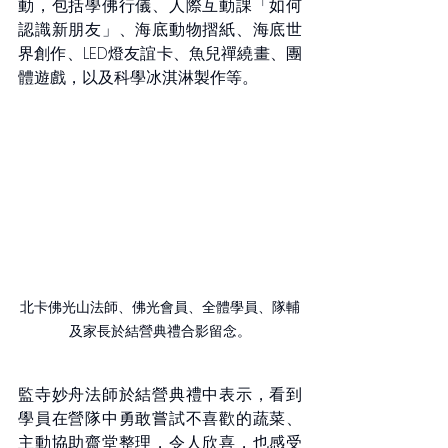
動，包括學佛行儀、人際互動課「如何
認識新朋友」、海底動物摺紙、海底世
界創作、LED燈友誼卡、魚兒禪繞畫、團
體遊戲，以及科學冰淇淋製作等。
北卡佛光山法師、佛光會員、全體學員、隊輔
及家長於結營典禮合影留念。
監寺妙舟法師於結營典禮中表示，看到
學員在營隊中勇敢嘗試不喜歡的蔬菜、
主動協助齋堂整理，令人欣喜，也感受