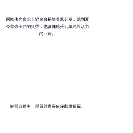
國際佛光會北卡協會會長陳美鳳分享，聽到夏
令營孩子們的笑聲，也讓她感受到單純與活力
的回歸。
結營典禮中，學員與家長依序獻燈祈福。