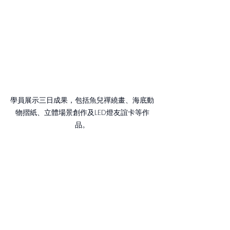
學員展示三日成果，包括魚兒禪繞畫、海底動
物摺紙、立體場景創作及LED燈友誼卡等作
品。