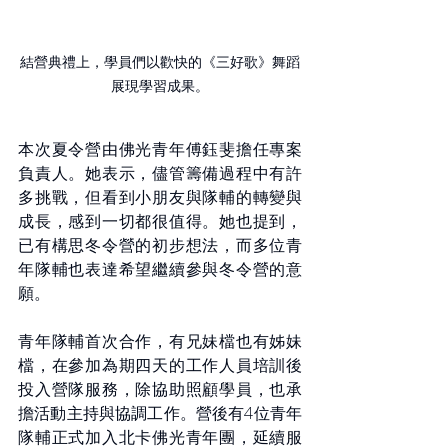
結營典禮上，學員們以歡快的《三好歌》舞蹈
展現學習成果。
本次夏令營由佛光青年傅鈺斐擔任專案
負責人。她表示，儘管籌備過程中有許
多挑戰，但看到小朋友與隊輔的轉變與
成長，感到一切都很值得。她也提到，
已有構思冬令營的初步想法，而多位青
年隊輔也表達希望繼續參與冬令營的意
願。
青年隊輔首次合作，有兄妹檔也有姊妹
檔，在參加為期四天的工作人員培訓後
投入營隊服務，除協助照顧學員，也承
擔活動主持與協調工作。營後有4位青年
隊輔正式加入北卡佛光青年團，延續服