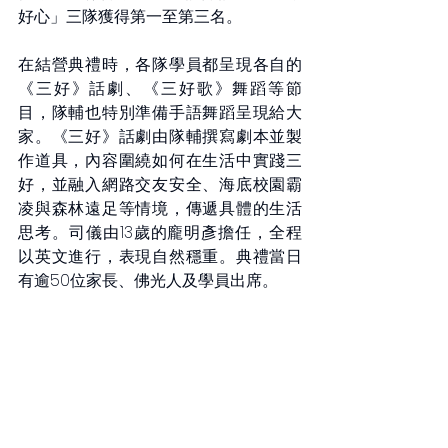
好心」三隊獲得第一至第三名。
在結營典禮時，各隊學員都呈現各自的
《三好》話劇、《三好歌》舞蹈等節
目，隊輔也特別準備手語舞蹈呈現給大
家。《三好》話劇由隊輔撰寫劇本並製
作道具，內容圍繞如何在生活中實踐三
好，並融入網路交友安全、海底校園霸
凌與森林遠足等情境，傳遞具體的生活
思考。司儀由13歲的龐明彥擔任，全程
以英文進行，表現自然穩重。典禮當日
有逾50位家長、佛光人及學員出席。