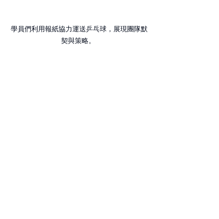
 學員們利用報紙協力運送乒乓球，展現團隊默
契與策略。