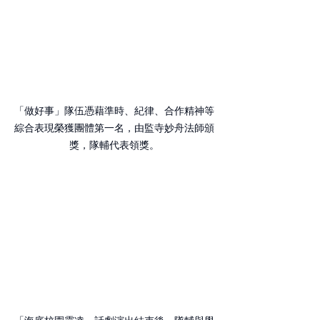
「做好事」隊伍憑藉準時、紀律、合作精神等
綜合表現榮獲團體第一名，由監寺妙舟法師頒
獎，隊輔代表領獎。