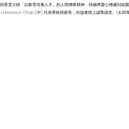
星雲大師「以教育培養人才」的人間佛教精神，持續將愛心傳遞到校園。Clop
ol校長 Lawrence Chep (中) 代表學校與家長，向協會致上誠摯謝意。(右