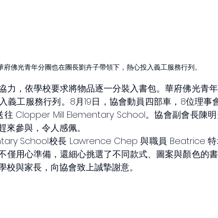
華府佛光青年分團也在團長劉卉子帶領下，熱心投入義工服務行列。
協力，依學校要求將物品逐一分裝入書包。華府佛光青年
入義工服務行列。8月19日，協會動員四部車，8位理事
Clopper Mill Elementary School。協會副會
趕來參與，令人感佩。
ementary School校長 Lawrence Chep 與職員 Beatr
不僅用心準備，還細心挑選了不同款式、圖案與顏色的書
學校與家長，向協會致上誠摯謝意。