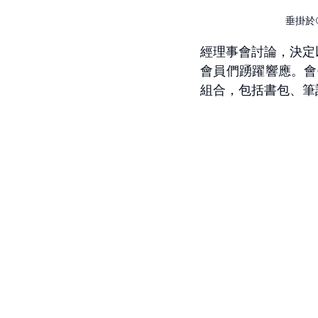
垂掛於C
經理事會討論，決定
會員們踴躍響應。會
組合，包括書包、筆