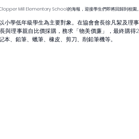
lopper Mill Elementary School的海報，迎接學生們即將回歸到校園
以小學低年級學生為主要對象。在協會會長徐凡絜及理事
長與理事親自比價採購，務求「物美價廉」，最終購得2
記本、鉛筆、蠟筆、橡皮、剪刀、削鉛筆機等。