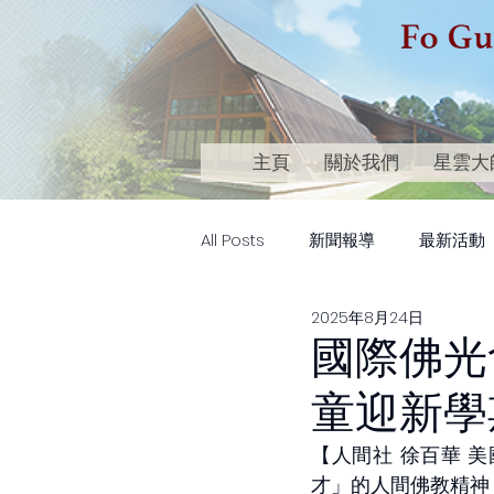
主頁
關於我們
星雲大
All Posts
新聞報導
最新活動
2025年8月24日
國際佛光
童迎新學
【人間社 徐百華 
才」的人間佛教精神