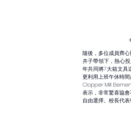
隨後，多位成員齊心
卉子帶領下，熱心投
年共同將7大箱文具送往 
更利用上班午休時間
Clopper Mill El
表示，非常驚喜協會
自由選擇。校長代表