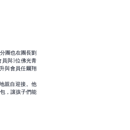
分團也在團長劉
會員與3位佛光青
長陳明升與會員任爾翔
ice 特地親自迎接。他
包，讓孩子們能