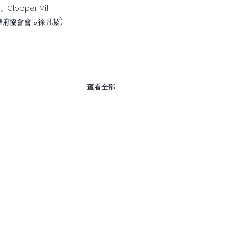
per Mill 
四:華府協會會長徐凡絜)
查看全部