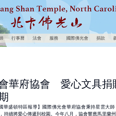
師
行事曆
法會
服務
國際佛光會
捐款
會華府協會 愛心文具捐
期
美國華盛頓特區報導】國際佛光會華府協會秉持星雲大師
，持續將愛心傳遞到校園。今年八月，協會響應馬里蘭州